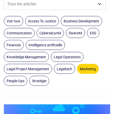
Voir tout
Access To Justice
Business Development
Communication
Cybersécurité
Diversité
ESG
Finances
Intelligence artificielle
Knowledge Management
Legal Operations
Legal Project Management
Legaltech
Marketing
People Ops
Stratégie