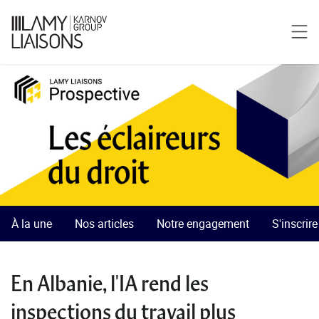
À la une
Nos articles
Notre engagement
S'inscrir
En Albanie, l'IA rend les
inspections du travail plus