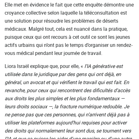
Elle met en évidence le fait que cette enquête démontre une
croyance collective selon laquelle la téléconsultation est
une solution pour résoudre les problèmes de déserts
médicaux. Malgré tout, cela est nuancé dans la pratique,
puisque ceux qui ont recours à cet outil ce sont les jeunes
actifs urbains qui n’ont pas le temps d’organiser un rendez-
vous médical pendant leur journée de travail.
Liora Israël explique que, pour elle, «
l’IA
générative
est
uti
lisée
dans
le
juridique
par
des
gens
qui
ont
déjà,
en
général,
un
avocat
et
qui
vérifient
le
travail
qui
est
fait.
En
revanche,
pour ceux qui rencontrent des dificultés d’accès
aux droits
les plus simples et les plus fondamentaux —
leurs droits sociaux —, la fracture numérique redouble. Je
ne pense pas que ces personnes, qui n’arrivent déjà pas à
utiliser les plateformes aujourd’hui requises pour activer
des droits qui normalement leur sont dus, se tournent vers
l’IA et que ça puisse les aider d’une manière ou d’une autre