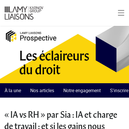
À la une
Nos articles
Notre engagement
S'inscrir
« IA vs RH » par Sia : IA et charge
de travail : et si les gains nous