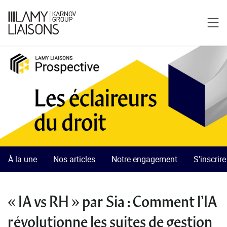
À la une
Nos articles
Notre engagement
S'inscrir
« IA vs RH » par Sia : Comment l’IA
révolutionne les suites de gestion