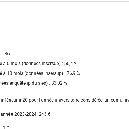
 : 36
é à 6 mois (données insersup) : 56,4 %
é à 18 mois (données insersup) : 76,9 %
es enquête ip du sies) : 83,02 %
 inférieur à 20 pour l’année universitaire considérée, un cumul av
r l’année 2023-2024:
243 €
s:
0 €