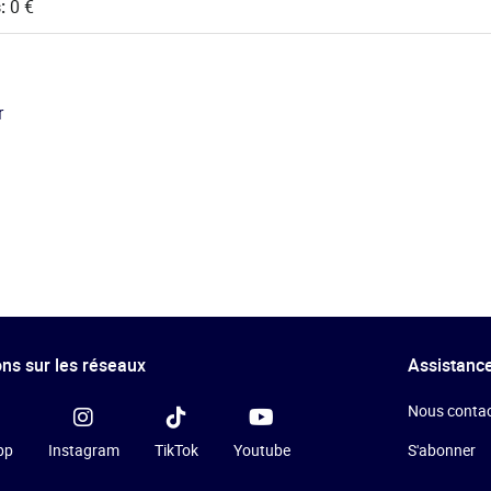
s:
0 €
r
ns sur les réseaux
Assistance
Nous contac
pp
Instagram
TikTok
Youtube
S'abonner