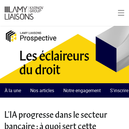
À la une
Nos articles
Notre engagement
S'inscrir
L'IA progresse dans le secteur
bancaire : à quoi sert cette