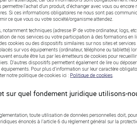
us permettre l’achat d’un produit, d’échanger avec vous ou encore 
ires. Si ces informations obligatoires ne nous sont pas communi
rnir ce que vous ou votre société/organisme attendez.
, notamment techniques (adresse IP de votre ordinateur, logs, etc
sation de nos services ou votre participation à des formations en l
s cookies ou des dispositifs similaires sur nos sites et services 
s placés sur vos équipements (ordinateur, téléphone ou tablette) l
euvent ensuite être lus par les émetteurs de cookies pour recueilli
iers. D’autres dispositifs permettent également de lire ou dépose
équipements. Pour plus d’information sur leur caractère obligatoi
er notre politique de cookies ici :
Politique de cookies
.
et sur quel fondement juridique utilisons-no
glementation, toute utilisation de données personnelles doit, pour ê
ridiques énoncés à l’article 6 du règlement général sur la protec