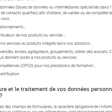
données (bases de données ou intermédiaires spécialisés dans l’
de contacts qualifiés) afin d’obtenir, de valider ou de compléter 
vous ;
’abonnements ;
ributeurs de nos produits ou services ;
ains services ou produits intégrés dans nos solutions ;
versités, écoles, agrégateurs, groupements, ordres des avocats, 
vous donnent accès à nos produits ou services ;
ompétences (OPCO) pour nos prestations de formation ;
rtification.
ture et le traitement de vos données personne
?
z des champs de formulaires, le caractère obligatoire de l’inform
ar un astérisque, car ces informations sont obligatoirement néc