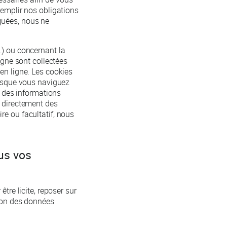
remplir nos obligations
quées, nous ne
.) ou concernant la
igne sont collectées
en ligne. Les cookies
orsque vous naviguez
r des informations
r directement des
re ou facultatif, nous
us vos
tre licite, reposer sur
tion des données