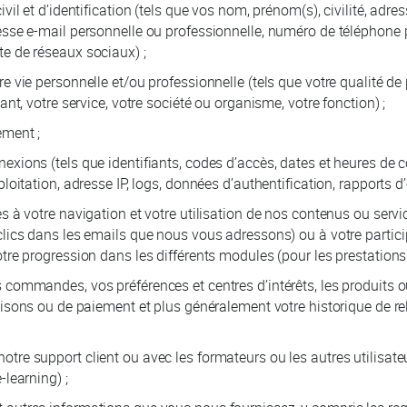
ivil et d’identification (tels que vos nom, prénom(s), civilité, adr
esse e-mail personnelle ou professionnelle, numéro de téléphone
e de réseaux sociaux) ;
e vie personnelle et/ou professionnelle (tels que votre qualité de
iant, votre service, votre société ou organisme, votre fonction) ;
ement ;
exions (tels que identifiants, codes d’accès, dates et heures de 
ploitation, adresse IP, logs, données d’authentification, rapports d’e
es à votre navigation et votre utilisation de nos contenus ou servi
clics dans les emails que nous vous adressons) ou à votre particip
otre progression dans les différents modules (pour les prestations
 commandes, vos préférences et centres d’intérêts, les produits o
raisons ou de paiement et plus généralement votre historique de rel
tre support client ou avec les formateurs ou les autres utilisate
-learning) ;