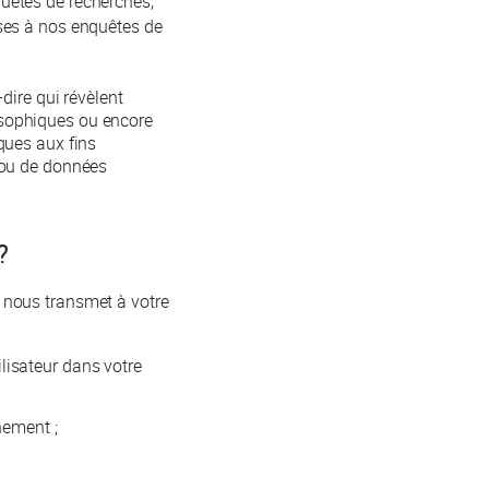
uêtes de recherches,
nses à nos enquêtes de
dire qui révèlent
losophiques ou encore
ques aux fins
 ou de données
?
 nous transmet à votre
lisateur dans votre
nement ;