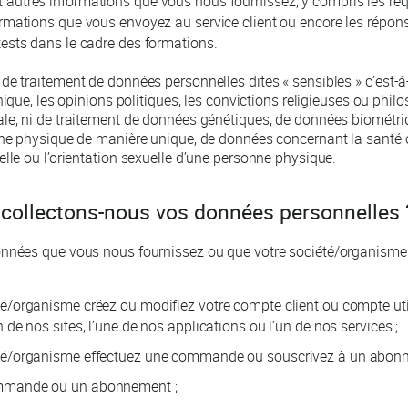
 autres informations que vous nous fournissez, y compris les req
ormations que vous envoyez au service client ou encore les répo
tests dans le cadre des formations.
de traitement de données personnelles dites « sensibles » c’est-à-
hnique, les opinions politiques, les convictions religieuses ou phi
le, ni de traitement de données génétiques, de données biométri
onne physique de manière unique, de données concernant la santé
elle ou l’orientation sexuelle d’une personne physique.
collectons-nous vos données personnelles 
onnées que vous nous fournissez ou que votre société/organisme
é/organisme créez ou modifiez votre compte client ou compte uti
 de nos sites, l’une de nos applications ou l’un de nos services ;
été/organisme effectuez une commande ou souscrivez à un abon
mmande ou un abonnement ;