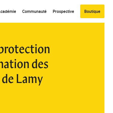
Académie
Communauté
Prospective
Boutique
 protection
nation des
rs de Lamy