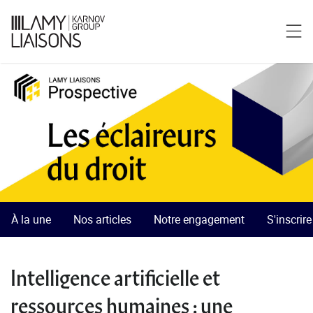
À la une
Nos articles
Notre engagement
S'inscrir
Intelligence artificielle et
ressources humaines : une