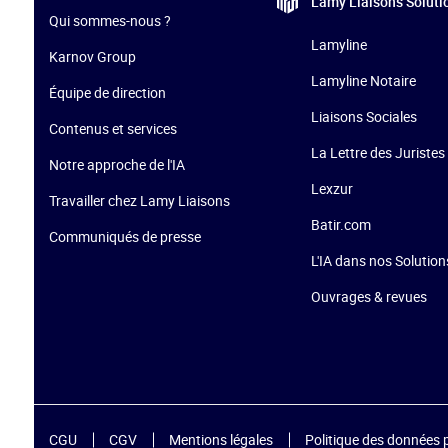
Lamy Liaisons
Soluti
Qui sommes-nous ?
Lamyline
Karnov Group
Lamyline Notaire
Équipe de direction
Liaisons Sociales
Contenus et services
La Lettre des Juristes 
Notre approche de l'IA
Lexzur
Travailler chez Lamy Liaisons
Batir.com
Communiqués de presse
L'IA dans nos Solution
Ouvrages & revues
CGU
CGV
Mentions légales
Politique des données 