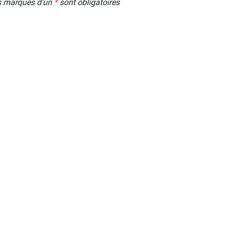
 marqués d'un
*
sont obligatoires