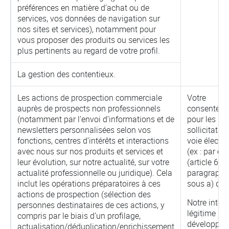
préférences en matière d’achat ou de
services, vos données de navigation sur
nos sites et services), notamment pour
vous proposer des produits ou services les
plus pertinents au regard de votre profil.
La gestion des contentieux.
Les actions de prospection commerciale
Votre
auprès de prospects non professionnels
consentem
(notamment par l’envoi d’informations et de
pour les
newsletters personnalisées selon vos
sollicitatio
fonctions, centres d’intérêts et interactions
voie électr
avec nous sur nos produits et services et
(ex : par e-
leur évolution, sur notre actualité, sur votre
(article 6,
actualité professionnelle ou juridique). Cela
paragraphe
inclut les opérations préparatoires à ces
sous a) du
actions de prospection (sélection des
Notre intérê
personnes destinataires de ces actions, y
légitime (le
compris par le biais d’un profilage,
développem
actualisation/déduplication/enrichissement