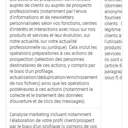
auprès de clients ou auprès de prospects
(données
professionnels (notamment par l’envoi
anonymes)
d’informations et de newsletters
fournies à 
personnalisées selon vos fonctions, centres
clients : l’in
d’intérêts et interactions avec nous sur nos
légitime de
produits et services et leur évolution, sur
clients à co
notre actualité, sur votre actualité
l’utilisation
professionnelle ou juridique). Cela inclut les
produits ou
opérations préparatoires à ces actions de
services au
prospection (sélection des personnes
ils sont ab
destinataires de ces actions, y compris par
(article 6,
le biais d’un profilage,
paragraphe
actualisation/déduplication/enrichissement
sous f) du 
de nos fichiers) ainsi que les opérations
postérieures à ces actions (notamment la
collecte et le traitement des données
d’ouverture et de clics des messages).
L’analyse marketing incluant notamment
l’élaboration de votre profil client/prospect
par le biais d’un profilage (y compris de vos