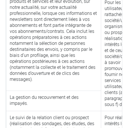
produits et services et leur évolution, sur
Pour les
notre actualité, sur votre actualité
utilisateurs
professionnelle, lorsque ces informations et
rattachés à
newsletters sont directement liées à vos
société/un
abonnements et font partie intégrante de
organisme c
vos abonnements/contrats. Cela inclut les
ou prospect 
opérations préparatoires à ces actions
réalisation
notamment la sélection de personnes
intérêts lég
destinataires des envois, y compris par le
et de ceux 
biais d’un profilage, ainsi que les
société/org
opérations postérieures à ces actions
à savoir
(notamment la collecte et le traitement des
promouvoir
données d’ouverture et de clics des
fournir nos
messages).
services au
utilisateurs
clients (arti
La gestion du recouvrement et des
paragraphe
impayés.
sous f) du 
Le suivi de la relation client ou prospect
Pour réalis
(réalisation des sondages, des études, des
intérêts lég