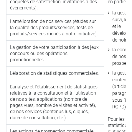
enquêtes de satisfaction, invitations à des
en particulie
évènements).
la gestion
suivi, le 
L’amélioration de nos services (études sur
et le
la qualité des produits/services, tests de
développ
produits/services menés à notre initiative).
de notre a
La gestion de votre participation à des jeux
la conna
concours ou des opérations
de nos cli
promotionnelles.
prospects
la gestio
L’élaboration de statistiques commerciales.
contentie
(article 6,
L’analyse et l’établissement de statistiques
relatives à la consultation et à l’utilisation
paragraph
de nos sites, applications (nombre de
sous f) d
pages vues, nombre de visites et activité),
RGPD).
de nos services (contenus lus, cliqués,
durée de consultation, etc.).
Pour les
statistiques
Les actions de prospection commerciale
d’utilisation