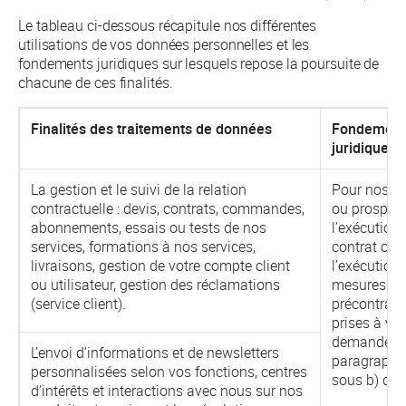
Le tableau ci-dessous récapitule nos différentes
utilisations de vos données personnelles et les
fondements juridiques sur lesquels repose la poursuite de
chacune de ces finalités.
Finalités des traitements de données
Fondement
juridiques
La gestion et le suivi de la relation
Pour nos cl
contractuelle : devis, contrats, commandes,
ou prospect
abonnements, essais ou tests de nos
l’exécution 
services, formations à nos services,
contrat ou
livraisons, gestion de votre compte client
l’exécution
ou utilisateur, gestion des réclamations
mesures
(service client).
précontract
prises à vot
demande (ar
L’envoi d’informations et de newsletters
paragraphe
personnalisées selon vos fonctions, centres
sous b) du
d’intérêts et interactions avec nous sur nos