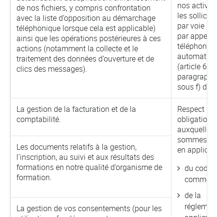
nos activit
de nos fichiers, y compris confrontation
les sollicit
avec la liste d’opposition au démarchage
par voie po
téléphonique lorsque cela est applicable)
par appels
ainsi que les opérations postérieures à ces
téléphoniq
actions (notamment la collecte et le
automatisé
traitement des données d’ouverture et de
(article 6,
clics des messages).
paragraphe
sous f) du 
La gestion de la facturation et de la
Respect de
comptabilité.
obligations
auxquelles
sommes so
Les documents relatifs à la gestion,
en applicati
l’inscription, au suivi et aux résultats des
formations en notre qualité d’organisme de
du code 
formation.
commerce
de la
réglemen
La gestion de vos consentements (pour les