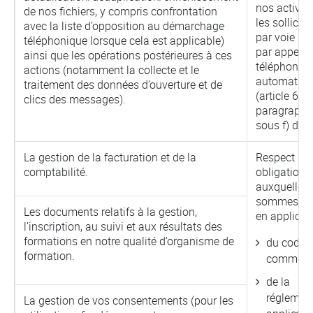
nos activit
de nos fichiers, y compris confrontation
les sollicit
avec la liste d’opposition au démarchage
par voie po
téléphonique lorsque cela est applicable)
par appels
ainsi que les opérations postérieures à ces
téléphoniq
actions (notamment la collecte et le
automatisé
traitement des données d’ouverture et de
(article 6,
clics des messages).
paragraphe
sous f) du 
La gestion de la facturation et de la
Respect de
comptabilité.
obligations
auxquelles
sommes so
Les documents relatifs à la gestion,
en applicati
l’inscription, au suivi et aux résultats des
formations en notre qualité d’organisme de
du code 
formation.
commerce
de la
réglemen
La gestion de vos consentements (pour les