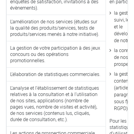
enquêtes de satisfaction, invitations à des
en particulie
évènements).
la gestion
suivi, le 
L’amélioration de nos services (études sur
et le
la qualité des produits/services, tests de
développ
produits/services menés à notre initiative).
de notre a
La gestion de votre participation à des jeux
la conna
concours ou des opérations
de nos cli
promotionnelles.
prospects
la gestio
L’élaboration de statistiques commerciales.
contentie
(article 6,
L’analyse et l’établissement de statistiques
relatives à la consultation et à l’utilisation
paragraph
de nos sites, applications (nombre de
sous f) d
pages vues, nombre de visites et activité),
RGPD).
de nos services (contenus lus, cliqués,
durée de consultation, etc.).
Pour les
statistiques
Les actions de prospection commerciale
d’utilisation