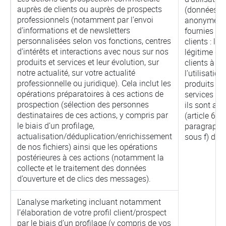
auprès de clients ou auprès de prospects
(données
professionnels (notamment par l’envoi
anonymes)
d’informations et de newsletters
fournies à 
personnalisées selon vos fonctions, centres
clients : l’in
d’intérêts et interactions avec nous sur nos
légitime de
produits et services et leur évolution, sur
clients à co
notre actualité, sur votre actualité
l’utilisation
professionnelle ou juridique). Cela inclut les
produits ou
opérations préparatoires à ces actions de
services au
prospection (sélection des personnes
ils sont ab
destinataires de ces actions, y compris par
(article 6,
le biais d’un profilage,
paragraphe
actualisation/déduplication/enrichissement
sous f) du 
de nos fichiers) ainsi que les opérations
postérieures à ces actions (notamment la
collecte et le traitement des données
d’ouverture et de clics des messages).
L’analyse marketing incluant notamment
l’élaboration de votre profil client/prospect
par le biais d’un profilage (y compris de vos