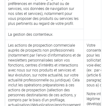
préférences en matière d’achat ou de
services, vos données de navigation sur
nos sites et services), notamment pour
vous proposer des produits ou services les
plus pertinents au regard de votre profil.
La gestion des contentieux.
Les actions de prospection commerciale
Votre
auprès de prospects non professionnels
consentem
(notamment par l’envoi d’informations et de
pour les
newsletters personnalisées selon vos
sollicitatio
fonctions, centres d’intérêts et interactions
voie électr
avec nous sur nos produits et services et
(ex : par e-
leur évolution, sur notre actualité, sur votre
(article 6,
actualité professionnelle ou juridique). Cela
paragraphe
inclut les opérations préparatoires à ces
sous a) du
actions de prospection (sélection des
Notre intérê
personnes destinataires de ces actions, y
légitime (le
compris par le biais d’un profilage,
développem
actualisation/déduplication/enrichissement