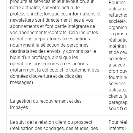
produits et services et leur évolution, sur
Pour les
notre actualité, sur votre actualité
utilisateurs
professionnelle, lorsque ces informations et
rattachés à
newsletters sont directement liées à vos
société/un
abonnements et font partie intégrante de
organisme c
vos abonnements/contrats. Cela inclut les
ou prospect 
opérations préparatoires à ces actions
réalisation
notamment la sélection de personnes
intérêts lég
destinataires des envois, y compris par le
et de ceux 
biais d’un profilage, ainsi que les
société/org
opérations postérieures à ces actions
à savoir
(notamment la collecte et le traitement des
promouvoir
données d’ouverture et de clics des
fournir nos
messages).
services au
utilisateurs
clients (arti
La gestion du recouvrement et des
paragraphe
impayés.
sous f) du 
Le suivi de la relation client ou prospect
Pour réalis
(réalisation des sondages, des études, des
intérêts lég