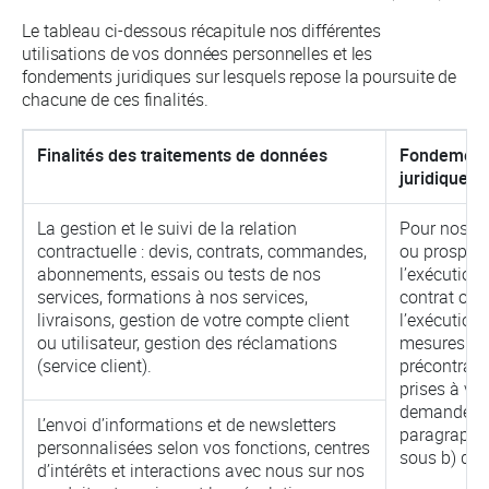
Le tableau ci-dessous récapitule nos différentes
utilisations de vos données personnelles et les
fondements juridiques sur lesquels repose la poursuite de
chacune de ces finalités.
Finalités des traitements de données
Fondement
juridiques
La gestion et le suivi de la relation
Pour nos cl
contractuelle : devis, contrats, commandes,
ou prospect
abonnements, essais ou tests de nos
l’exécution 
services, formations à nos services,
contrat ou
livraisons, gestion de votre compte client
l’exécution
ou utilisateur, gestion des réclamations
mesures
(service client).
précontract
prises à vot
demande (ar
L’envoi d’informations et de newsletters
paragraphe
personnalisées selon vos fonctions, centres
sous b) du
d’intérêts et interactions avec nous sur nos